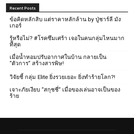
Recent Posts
ข้อคิดหลักสิบ แต่ราคาหลักล้าน by ปู่ชาร์ลี มัง
เกอร์
รู้หรือไม่? #โรคซึมเศร้า เจอในคนกลุ่มไหนมาก
ที่สุด
เมื่อน้ำหอมปรับอากาศในบ้าน กลายเป็น
“ตัวการ” สร้างสารพิษ!
วิจัยชี้ กลุ่ม Elite ยิ่งรวยเยอะ ยิ่งทำร้ายโลก?!
เจาะภัยเงียบ “สกุชชี่” เมื่อของเล่นอาจเป็นของ
ร้าย