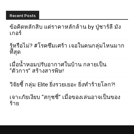
Recent Posts
ข้อคิดหลักสิบ แต่ราคาหลักล้าน by ปู่ชาร์ลี มัง
เกอร์
รู้หรือไม่? #โรคซึมเศร้า เจอในคนกลุ่มไหนมาก
ที่สุด
เมื่อน้ำหอมปรับอากาศในบ้าน กลายเป็น
“ตัวการ” สร้างสารพิษ!
วิจัยชี้ กลุ่ม Elite ยิ่งรวยเยอะ ยิ่งทำร้ายโลก?!
เจาะภัยเงียบ “สกุชชี่” เมื่อของเล่นอาจเป็นของ
ร้าย