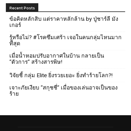
Recent Posts
ข้อคิดหลักสิบ แต่ราคาหลักล้าน by ปู่ชาร์ลี มัง
เกอร์
รู้หรือไม่? #โรคซึมเศร้า เจอในคนกลุ่มไหนมาก
ที่สุด
เมื่อน้ำหอมปรับอากาศในบ้าน กลายเป็น
“ตัวการ” สร้างสารพิษ!
วิจัยชี้ กลุ่ม Elite ยิ่งรวยเยอะ ยิ่งทำร้ายโลก?!
เจาะภัยเงียบ “สกุชชี่” เมื่อของเล่นอาจเป็นของ
ร้าย