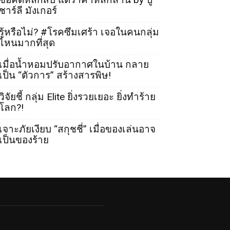
ชาร์ลี มังเกอร์
รู้หรือไม่? #โรคซึมเศร้า เจอในคนกลุ่ม
ไหนมากที่สุด
เมื่อน้ำหอมปรับอากาศในบ้าน กลาย
เป็น “ตัวการ” สร้างสารพิษ!
วิจัยชี้ กลุ่ม Elite ยิ่งรวยเยอะ ยิ่งทำร้าย
โลก?!
เจาะภัยเงียบ “สกุชชี่” เมื่อของเล่นอาจ
เป็นของร้าย