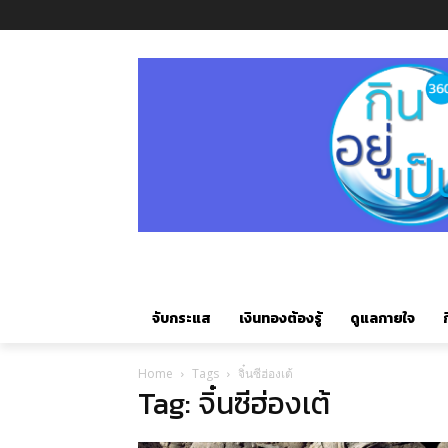
จับกระแส
เงินทองต้องรู้
ดูแลกายใจ
ก
Home
Tags
จิ๋นซีฮ่องเต้
Tag: จิ๋นซีฮ่องเต้