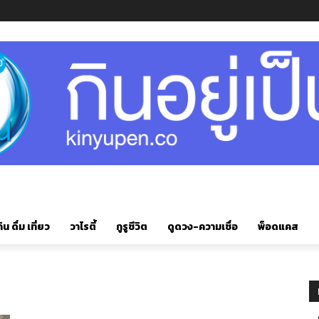
ิน ดื่ม เที่ยว
วาไรตี้
กูรูชีวิต
ดูดวง-ความเชื่อ
พ็อดแคส