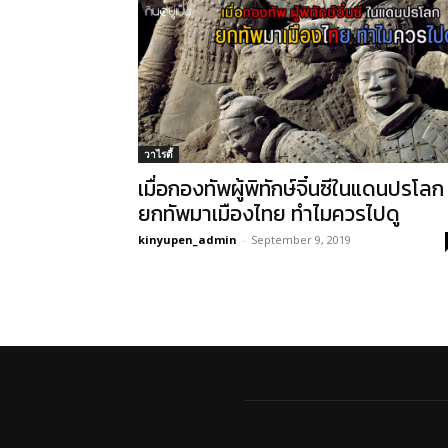
วาไรตี้
เมื่อกองทัพผู้พิทักษ์จิ๋นซีในแดนปรโลก
ยกทัพมาเมืองไทย ทำไมควรไปดู
kinyupen_admin
-
September 9, 2019