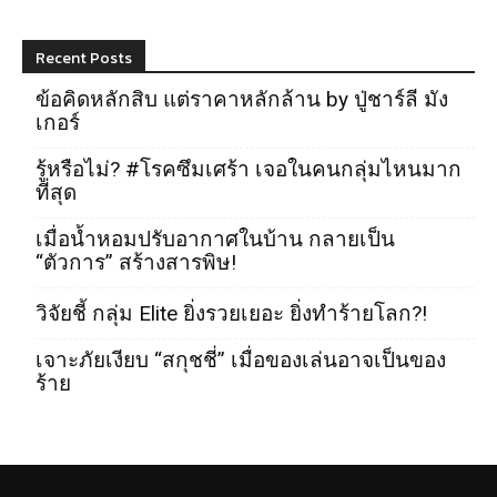
Recent Posts
ข้อคิดหลักสิบ แต่ราคาหลักล้าน by ปู่ชาร์ลี มัง
เกอร์
รู้หรือไม่? #โรคซึมเศร้า เจอในคนกลุ่มไหนมาก
ที่สุด
เมื่อน้ำหอมปรับอากาศในบ้าน กลายเป็น
“ตัวการ” สร้างสารพิษ!
วิจัยชี้ กลุ่ม Elite ยิ่งรวยเยอะ ยิ่งทำร้ายโลก?!
เจาะภัยเงียบ “สกุชชี่” เมื่อของเล่นอาจเป็นของ
ร้าย