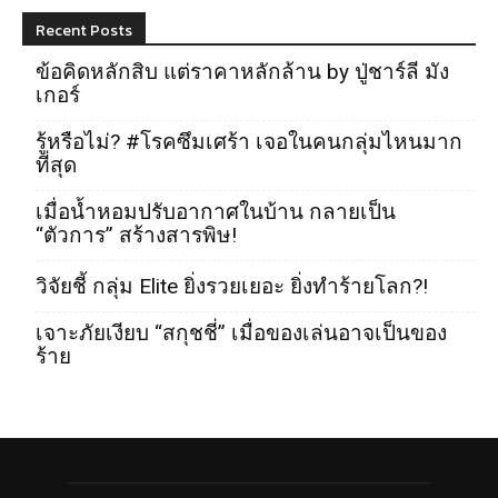
Recent Posts
ข้อคิดหลักสิบ แต่ราคาหลักล้าน by ปู่ชาร์ลี มัง
เกอร์
รู้หรือไม่? #โรคซึมเศร้า เจอในคนกลุ่มไหนมาก
ที่สุด
เมื่อน้ำหอมปรับอากาศในบ้าน กลายเป็น
“ตัวการ” สร้างสารพิษ!
วิจัยชี้ กลุ่ม Elite ยิ่งรวยเยอะ ยิ่งทำร้ายโลก?!
เจาะภัยเงียบ “สกุชชี่” เมื่อของเล่นอาจเป็นของ
ร้าย