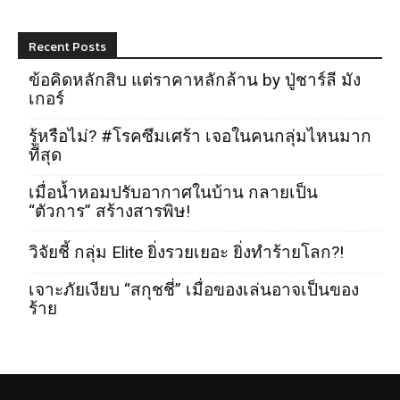
Recent Posts
ข้อคิดหลักสิบ แต่ราคาหลักล้าน by ปู่ชาร์ลี มัง
เกอร์
รู้หรือไม่? #โรคซึมเศร้า เจอในคนกลุ่มไหนมาก
ที่สุด
เมื่อน้ำหอมปรับอากาศในบ้าน กลายเป็น
“ตัวการ” สร้างสารพิษ!
วิจัยชี้ กลุ่ม Elite ยิ่งรวยเยอะ ยิ่งทำร้ายโลก?!
เจาะภัยเงียบ “สกุชชี่” เมื่อของเล่นอาจเป็นของ
ร้าย