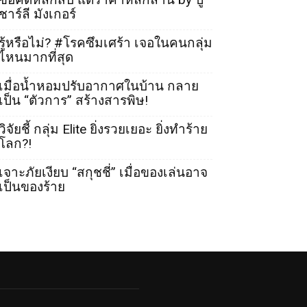
ชาร์ลี มังเกอร์
รู้หรือไม่? #โรคซึมเศร้า เจอในคนกลุ่ม
ไหนมากที่สุด
เมื่อน้ำหอมปรับอากาศในบ้าน กลาย
เป็น “ตัวการ” สร้างสารพิษ!
วิจัยชี้ กลุ่ม Elite ยิ่งรวยเยอะ ยิ่งทำร้าย
โลก?!
เจาะภัยเงียบ “สกุชชี่” เมื่อของเล่นอาจ
เป็นของร้าย