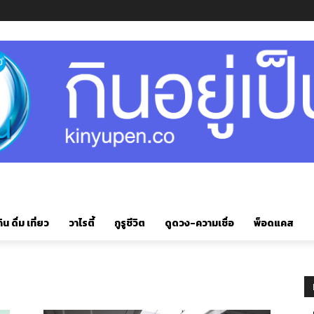
ิน ดื่ม เที่ยว
วาไรตี้
กูรูชีวิต
ดูดวง-ความเชื่อ
พ็อดแคส