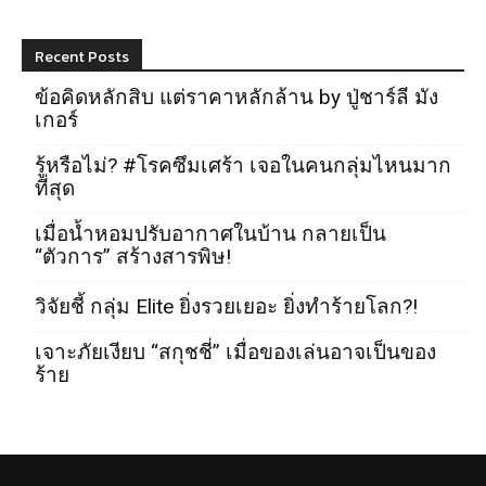
Recent Posts
ข้อคิดหลักสิบ แต่ราคาหลักล้าน by ปู่ชาร์ลี มัง
เกอร์
รู้หรือไม่? #โรคซึมเศร้า เจอในคนกลุ่มไหนมาก
ที่สุด
เมื่อน้ำหอมปรับอากาศในบ้าน กลายเป็น
“ตัวการ” สร้างสารพิษ!
วิจัยชี้ กลุ่ม Elite ยิ่งรวยเยอะ ยิ่งทำร้ายโลก?!
เจาะภัยเงียบ “สกุชชี่” เมื่อของเล่นอาจเป็นของ
ร้าย