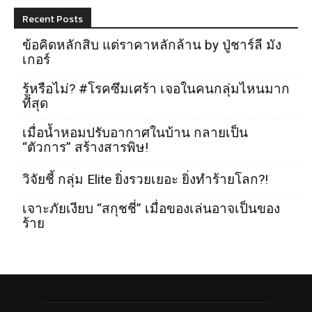
Recent Posts
ข้อคิดหลักสิบ แต่ราคาหลักล้าน by ปู่ชาร์ลี มัง
เกอร์
รู้หรือไม่? #โรคซึมเศร้า เจอในคนกลุ่มไหนมาก
ที่สุด
เมื่อน้ำหอมปรับอากาศในบ้าน กลายเป็น
“ตัวการ” สร้างสารพิษ!
วิจัยชี้ กลุ่ม Elite ยิ่งรวยเยอะ ยิ่งทำร้ายโลก?!
เจาะภัยเงียบ “สกุชชี่” เมื่อของเล่นอาจเป็นของ
ร้าย