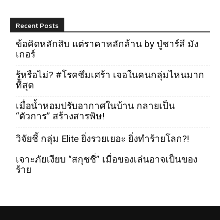
Recent Posts
ข้อคิดหลักสิบ แต่ราคาหลักล้าน by ปู่ชาร์ลี มัง
เกอร์
รู้หรือไม่? #โรคซึมเศร้า เจอในคนกลุ่มไหนมาก
ที่สุด
เมื่อน้ำหอมปรับอากาศในบ้าน กลายเป็น
“ตัวการ” สร้างสารพิษ!
วิจัยชี้ กลุ่ม Elite ยิ่งรวยเยอะ ยิ่งทำร้ายโลก?!
เจาะภัยเงียบ “สกุชชี่” เมื่อของเล่นอาจเป็นของ
ร้าย