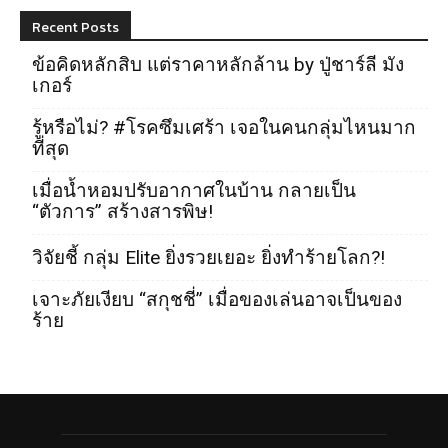
Recent Posts
ข้อคิดหลักสิบ แต่ราคาหลักล้าน by ปู่ชาร์ลี มัง
เกอร์
รู้หรือไม่? #โรคซึมเศร้า เจอในคนกลุ่มไหนมาก
ที่สุด
เมื่อน้ำหอมปรับอากาศในบ้าน กลายเป็น
“ตัวการ” สร้างสารพิษ!
วิจัยชี้ กลุ่ม Elite ยิ่งรวยเยอะ ยิ่งทำร้ายโลก?!
เจาะภัยเงียบ “สกุชชี่” เมื่อของเล่นอาจเป็นของ
ร้าย