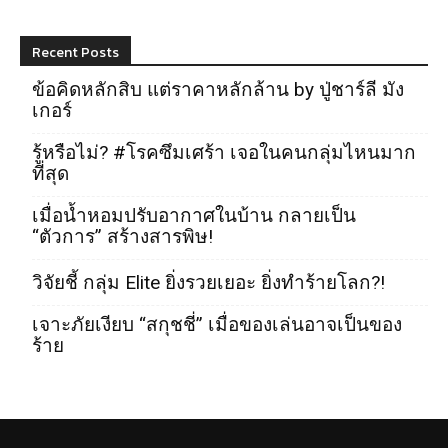
Recent Posts
ข้อคิดหลักสิบ แต่ราคาหลักล้าน by ปู่ชาร์ลี มัง
เกอร์
รู้หรือไม่? #โรคซึมเศร้า เจอในคนกลุ่มไหนมาก
ที่สุด
เมื่อน้ำหอมปรับอากาศในบ้าน กลายเป็น
“ตัวการ” สร้างสารพิษ!
วิจัยชี้ กลุ่ม Elite ยิ่งรวยเยอะ ยิ่งทำร้ายโลก?!
เจาะภัยเงียบ “สกุชชี่” เมื่อของเล่นอาจเป็นของ
ร้าย