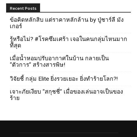
Recent Posts
ข้อคิดหลักสิบ แต่ราคาหลักล้าน by ปู่ชาร์ลี มัง
เกอร์
รู้หรือไม่? #โรคซึมเศร้า เจอในคนกลุ่มไหนมาก
ที่สุด
เมื่อน้ำหอมปรับอากาศในบ้าน กลายเป็น
“ตัวการ” สร้างสารพิษ!
วิจัยชี้ กลุ่ม Elite ยิ่งรวยเยอะ ยิ่งทำร้ายโลก?!
เจาะภัยเงียบ “สกุชชี่” เมื่อของเล่นอาจเป็นของ
ร้าย