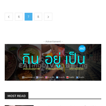
6
7
8
- Advertisment -
MOST READ