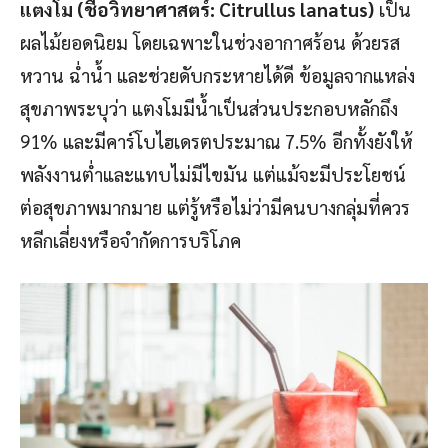
แตงโม (ชื่อวิทยาศาสตร์: Citrullus lanatus)
เป็น
ผลไม้ยอดนิยม โดยเฉพาะในช่วงอากาศร้อน ด้วยรส
หวาน ฉ่ำน้ำ และช่วยดับกระหายได้ดี ข้อมูลจากแหล่ง
สุขภาพระบุว่า แตงโมมีน้ำเป็นส่วนประกอบหลักถึง
91% และมีคาร์โบไฮเดรตประมาณ 7.5% อีกทั้งยังให้
พลังงานต่ำและแทบไม่มีไขมัน แต่แม้จะมีประโยชน์
ต่อสุขภาพมากมาย แต่รู้หรือไม่ว่ามีคนบางกลุ่มที่ควร
หลีกเลี่ยงหรือจำกัดการบริโภค