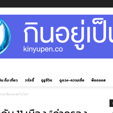
ิน ดื่ม เที่ยว
วาไรตี้
กูรูชีวิต
ดูดวง-ความเชื่อ
พ็อดแคส
่าครองชีพแพงสุดในโลก”