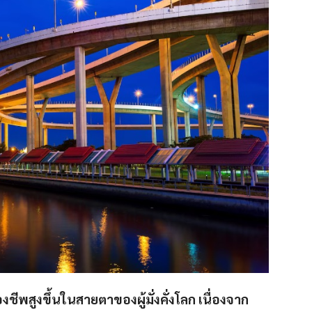
รองชีพสูงขึ้นในสายตาของผู้มั่งคั่งโลก เนื่องจาก