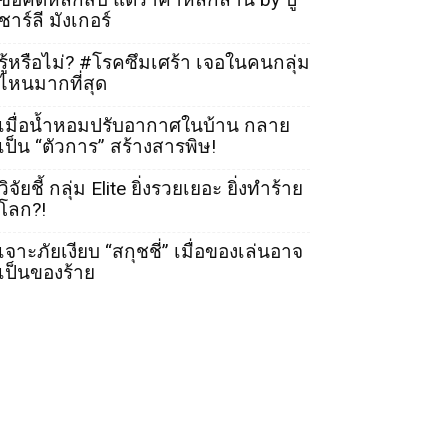
ชาร์ลี มังเกอร์
รู้หรือไม่? #โรคซึมเศร้า เจอในคนกลุ่ม
ไหนมากที่สุด
เมื่อน้ำหอมปรับอากาศในบ้าน กลาย
เป็น “ตัวการ” สร้างสารพิษ!
วิจัยชี้ กลุ่ม Elite ยิ่งรวยเยอะ ยิ่งทำร้าย
โลก?!
เจาะภัยเงียบ “สกุชชี่” เมื่อของเล่นอาจ
เป็นของร้าย