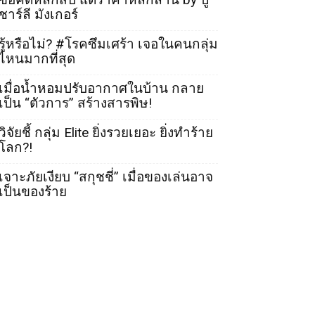
ชาร์ลี มังเกอร์
รู้หรือไม่? #โรคซึมเศร้า เจอในคนกลุ่ม
ไหนมากที่สุด
เมื่อน้ำหอมปรับอากาศในบ้าน กลาย
เป็น “ตัวการ” สร้างสารพิษ!
วิจัยชี้ กลุ่ม Elite ยิ่งรวยเยอะ ยิ่งทำร้าย
โลก?!
เจาะภัยเงียบ “สกุชชี่” เมื่อของเล่นอาจ
เป็นของร้าย