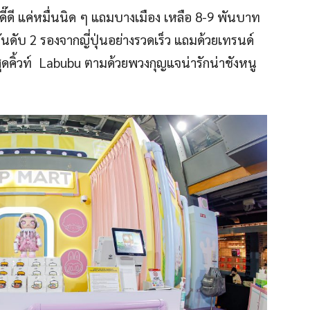
าดี๊ดี แค่หมื่นนิด ๆ แถมบางเมือง เหลือ 8-9 พันบาท
่อันดับ 2 รองจากญี่ปุ่นอย่างรวดเร็ว แถมด้วยเทรนด์
ยสุดคิ้วท์ Labubu ตามด้วยพวงกุญแจน่ารักน่าชังหนู