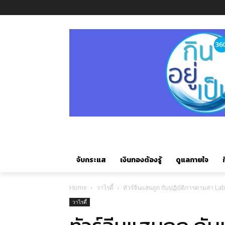
จับกระแส
เงินทองต้องรู้
ดูแลกายใจ
ก
Home
วาไรตี้
ทัวร์จีนแสนถูก กับปฏิบัติการตามล่า L
วาไรตี้