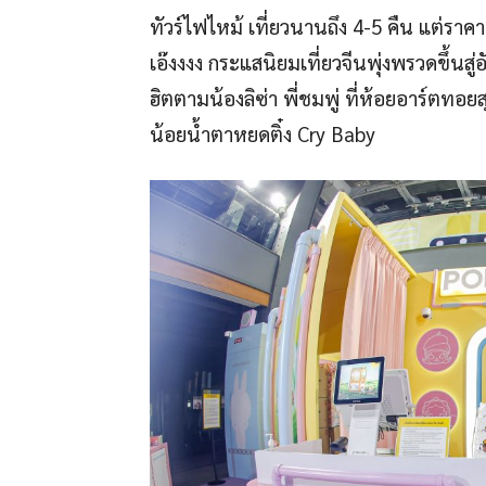
ทัวร์ไฟไหม้ เที่ยวนานถึง 4-5 คืน แต่ราค
เอ๊งงงง กระแสนิยมเที่ยวจีนพุ่งพรวดขึ้นสู
ฮิตตามน้องลิซ่า พี่ชมพู่ ที่ห้อยอาร์ตทอ
น้อยน้ำตาหยดติ๋ง Cry Baby