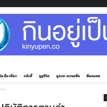
ิน ดื่ม เที่ยว
วาไรตี้
กูรูชีวิต
ดูดวง-ความเชื่อ
พ็อดแคส
abubu