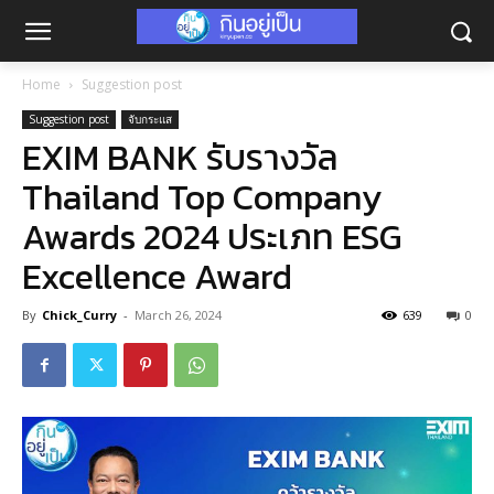
Home
Suggestion post
Suggestion post
จับกระแส
EXIM BANK รับรางวัล
Thailand Top Company
Awards 2024 ประเภท ESG
Excellence Award
By
Chick_Curry
-
March 26, 2024
639
0