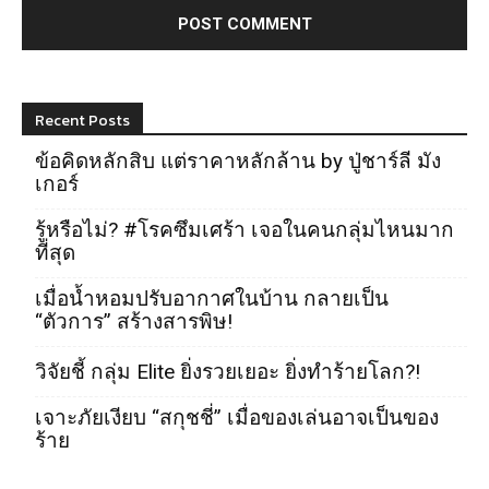
Recent Posts
ข้อคิดหลักสิบ แต่ราคาหลักล้าน by ปู่ชาร์ลี มัง
เกอร์
รู้หรือไม่? #โรคซึมเศร้า เจอในคนกลุ่มไหนมาก
ที่สุด
เมื่อน้ำหอมปรับอากาศในบ้าน กลายเป็น
“ตัวการ” สร้างสารพิษ!
วิจัยชี้ กลุ่ม Elite ยิ่งรวยเยอะ ยิ่งทำร้ายโลก?!
เจาะภัยเงียบ “สกุชชี่” เมื่อของเล่นอาจเป็นของ
ร้าย