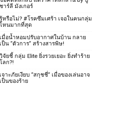
ชาร์ลี มังเกอร์
รู้หรือไม่? #โรคซึมเศร้า เจอในคนกลุ่ม
ไหนมากที่สุด
เมื่อน้ำหอมปรับอากาศในบ้าน กลาย
เป็น “ตัวการ” สร้างสารพิษ!
วิจัยชี้ กลุ่ม Elite ยิ่งรวยเยอะ ยิ่งทำร้าย
โลก?!
เจาะภัยเงียบ “สกุชชี่” เมื่อของเล่นอาจ
เป็นของร้าย