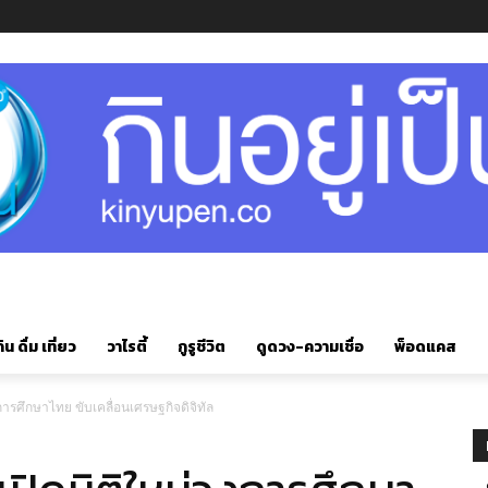
ิน ดื่ม เที่ยว
วาไรตี้
กูรูชีวิต
ดูดวง-ความเชื่อ
พ็อดแคส
วงการศึกษาไทย ขับเคลื่อนเศรษฐกิจดิจิทัล