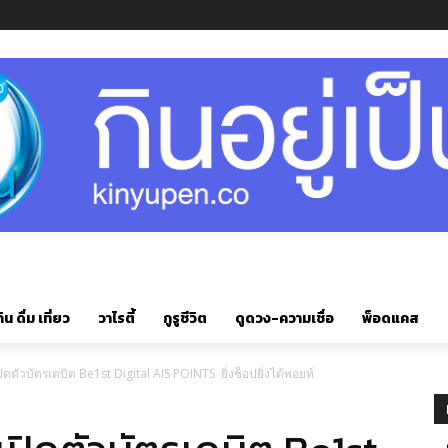
ิน ดื่ม เที่ยว
วาไรตี้
กูรูชีวิต
ดูดวง-ความเชื่อ
พ็อดแคส
ิดตัวบัตรเดบิต Be1st Digital AIS POINTS ยิ่งช็อปยิ่งได้พอยท์