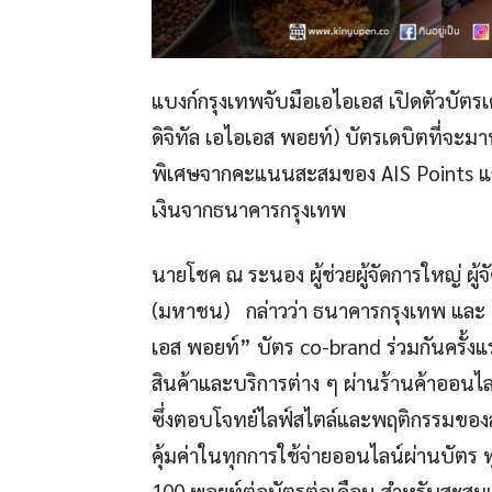
แบงก์กรุงเทพจับมือเอไอเอส เปิดตัวบัตรเ
ดิจิทัล เอไอเอส พอยท์) บัตรเดบิตที่จะ
พิเศษจากคะแนนสะสมของ AIS Points แ
เงินจากธนาคารกรุงเทพ
นายโชค ณ ระนอง ผู้ช่วยผู้จัดการใหญ่ ผู
(มหาชน) กล่าวว่า ธนาคารกรุงเทพ และ เอไ
เอส พอยท์” บัตร co-brand ร่วมกันครั้ง
สินค้าและบริการต่าง ๆ ผ่านร้านค้าออนไล
ซึ่งตอบโจทย์ไลฟ์สไตล์และพฤติกรรมของล
คุ้มค่าในทุกการใช้จ่ายออนไลน์ผ่านบัตร 
100 พอยท์ต่อบัตรต่อเดือน สำหรับสะสม