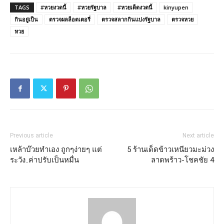
TAGS
#หวยงวดนี้
#หวยรัฐบาล
#หวยเด็ดงวดนี้
kinyupen
กินอยู่เป็น
ตรวจผลล็อตเตอรี่
ตรวจสลากกินแบ่งรัฐบาล
ตรวจหวย
หวย
Previous article
Next article
เหล้าบ๊วยทำเอง ถูกๆง่ายๆ แต่
5 ร้านเด็ดข้าวเหนียวมะม่วง
ระวัง..ค่าปรับเป็นหมื่น
ลาดพร้าว-โชคชัย 4