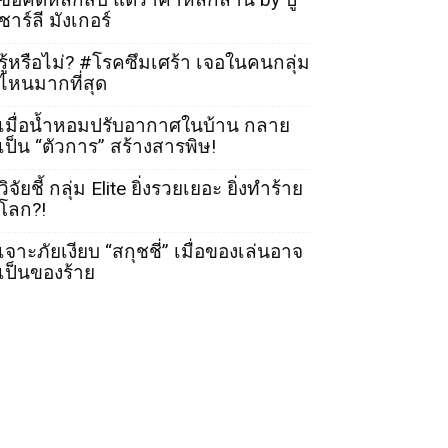
ชาร์ลี มังเกอร์
รู้หรือไม่? #โรคซึมเศร้า เจอในคนกลุ่ม
ไหนมากที่สุด
เมื่อน้ำหอมปรับอากาศในบ้าน กลาย
เป็น “ตัวการ” สร้างสารพิษ!
วิจัยชี้ กลุ่ม Elite ยิ่งรวยเยอะ ยิ่งทำร้าย
โลก?!
เจาะภัยเงียบ “สกุชชี่” เมื่อของเล่นอาจ
เป็นของร้าย