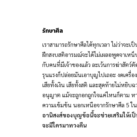
รักษาศีล
เราสามารถรักษาศีลได้ทุกเวลา ไม่ว่าจะเป็
ฝึกสงบสติอารมณ์จะได้ไม่เผลอพูดจาเหน็บแ
กับคนที่มีเจ้าของแล้ว ละเว้นการฆ่าสัตว์ต
รุนแรงก็ปล่อยมันเอาบุญไปเถอะ งดเครื่องดอ
เสียทั้งเงิน เสียทั้งสติ และสุดท้ายไม่หย
อนุญาต แม้จะถูกอกถูกใจแค่ไหนก็ตาม หาก
ความเข้มข้น นอกเหนือจากรักษาศีล 5 ในว
อานิสงส์ของบุญข้อนี้จะช่วยเสริมให้เป
จะมีใครมาทวงคืน