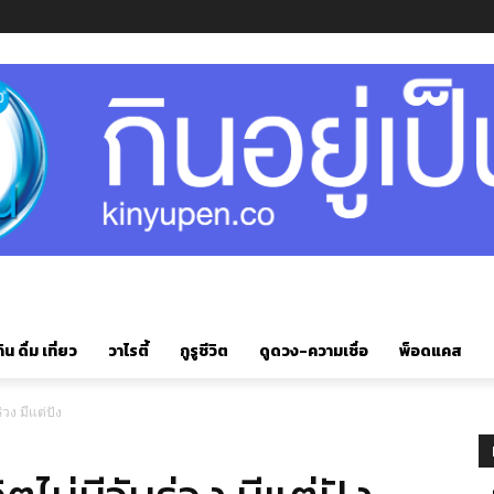
ิน ดื่ม เที่ยว
วาไรตี้
กูรูชีวิต
ดูดวง-ความเชื่อ
พ็อดแคส
่วง มีแต่ปัง