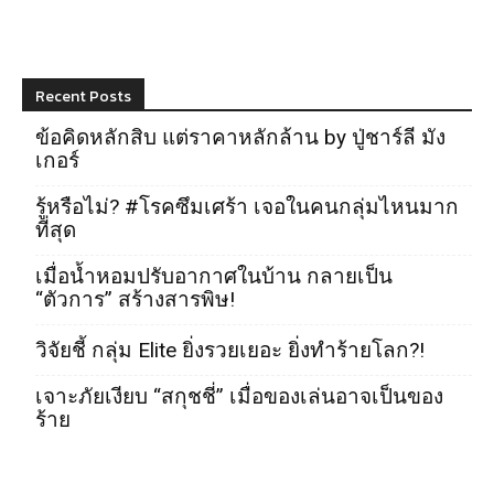
Recent Posts
ข้อคิดหลักสิบ แต่ราคาหลักล้าน by ปู่ชาร์ลี มัง
เกอร์
รู้หรือไม่? #โรคซึมเศร้า เจอในคนกลุ่มไหนมาก
ที่สุด
เมื่อน้ำหอมปรับอากาศในบ้าน กลายเป็น
“ตัวการ” สร้างสารพิษ!
วิจัยชี้ กลุ่ม Elite ยิ่งรวยเยอะ ยิ่งทำร้ายโลก?!
เจาะภัยเงียบ “สกุชชี่” เมื่อของเล่นอาจเป็นของ
ร้าย