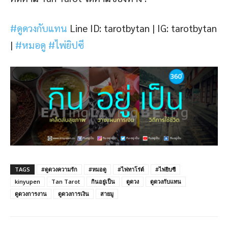
#ดูดวงกับแทน
Line ID: tarotbytan |
IG: tarotbytan
|
#หมอดู
#ไพ่ยิปซี
TAGS
#ดูดวงความรัก
#หมอดู
#ไพ่ทาโร่ต์
#ไพ่ยิบซี
kinyupen
Tan Tarot
กินอยู่เป็น
ดูดวง
ดูดวงกับแทน
ดูดวงการงาน
ดูดวงการเงิน
สายมู