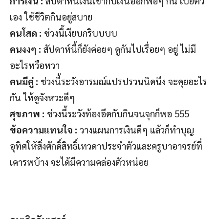
การเงิน :
สัปดาห์นี้เงินเข้ากับเงินออกพอๆ กัน เปย์ตัว
เอง ใช้ชีวิตกินอยู่สบาย
คนโสด :
ช่วงนี้เงียบกริบบบบ
คนงงๆ :
สัปดาห์นี้ก็ยังค่อยๆ ดูกันไปเรื่อยๆ อยู่ ไม่มี
อะไรหวือหวา
คนมีคู่ :
ช่วงนี้ระวังอารมณ์แปรปรวนนิดนึง จะคุยอะไร
กัน ให้ดูจังหวะดีๆ
สุขภาพ :
ช่วงนี้ระวังท้องอึดกับกินจนจุกก็พอ 555
ข้อความแทนใจ :
วางแผนการเงินดีๆ แล้วก็ทำบุญ
อุทิศให้สิ่งศักดิ์สิทธิ์เทวดาประจำตัวและครูบาอาจรย์ที่
เคารพบ้าง จะได้มีความคล่องตัวหน่อย