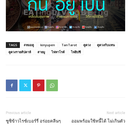
TAGS
#หมอดู
kinyupen
TanTarot
ดูดวง
ดูดวงกับแทน
ดูดวงรายสัปดาห์
สายมู
ไพ่ทาโรต์
ไพ่ยิปซี
Previous article
Next article
ซูชิข้าวไรซ์เบอร์รี่ อร่อยคลีนๆ
ออมพร้อมใช้หนี้ได้ ไม่เกินตัว