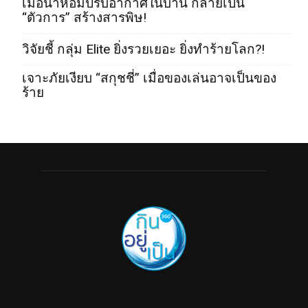
เมื่อน้ำหอมปรับอากาศในบ้าน กลายเป็น
“ตัวการ” สร้างสารพิษ!
วิจัยชี้ กลุ่ม Elite ยิ่งรวยเยอะ ยิ่งทำร้ายโลก?!
เจาะภัยเงียบ “สกุชชี่” เมื่อของเล่นอาจเป็นของ
ร้าย