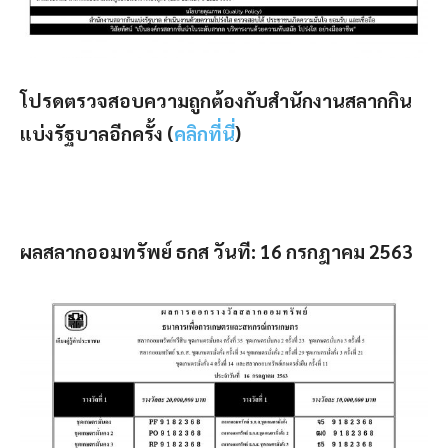
โปรดตรวจสอบความถูกต้องกับสำนักงานสลากกิน
แบ่งรัฐบาลอีกครั้ง (
คลิกที่นี่
)
ผลสลากออมทรัพย์ ธกส วันที: 16 กรกฎาคม 2563