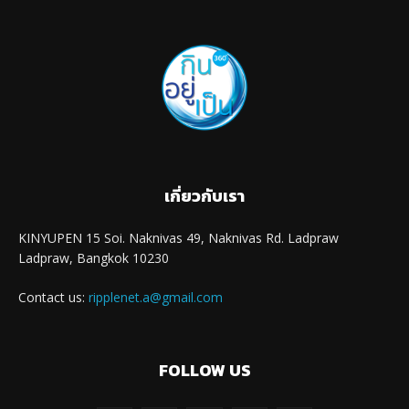
เกี่ยวกับเรา
KINYUPEN 15 Soi. Naknivas 49, Naknivas Rd. Ladpraw
Ladpraw, Bangkok 10230
Contact us:
ripplenet.a@gmail.com
FOLLOW US