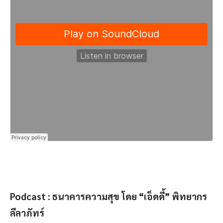
Podcast : ธนาคารความสุข โดย “เอ็ดดี้” พิทยากร
ลีลาภัทร์