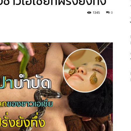
วเอเชียที่ฝรั่งยังทึ่ง
1345
0