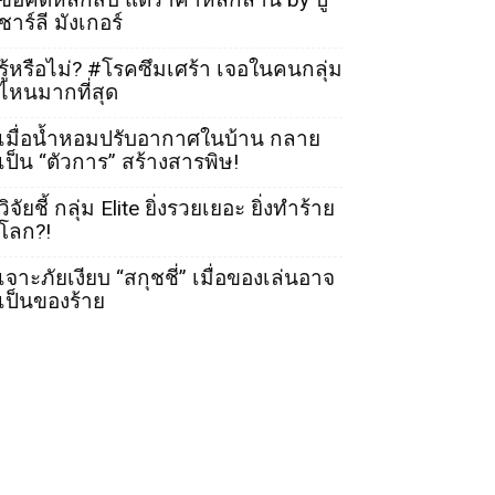
ชาร์ลี มังเกอร์
รู้หรือไม่? #โรคซึมเศร้า เจอในคนกลุ่ม
ไหนมากที่สุด
เมื่อน้ำหอมปรับอากาศในบ้าน กลาย
เป็น “ตัวการ” สร้างสารพิษ!
วิจัยชี้ กลุ่ม Elite ยิ่งรวยเยอะ ยิ่งทำร้าย
โลก?!
เจาะภัยเงียบ “สกุชชี่” เมื่อของเล่นอาจ
เป็นของร้าย