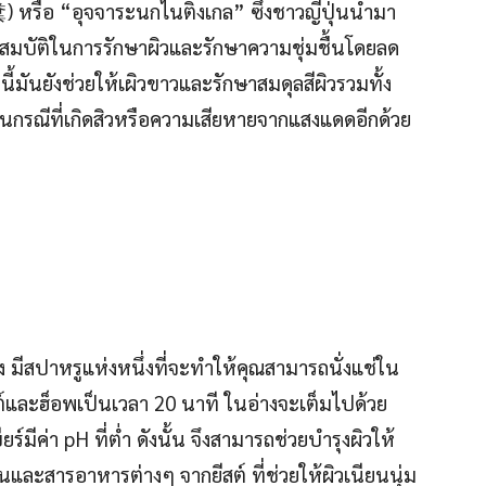
糞) หรือ “อุจจาระนกไนติงเกล” ซึ่งชาวญี่ปุ่นนำมา
ุณสมบัติในการรักษาผิวและรักษาความชุ่มชื้นโดยลด
้มันยังช่วยให้เผิวขาวและรักษาสมดุลสีผิวรวมทั้ง
นกรณีที่เกิดสิวหรือความเสียหายจากแสงแดดอีกด้วย
่ง มีสปาหรูแห่งหนึ่งที่จะทำให้คุณสามารถนั่งแช่ใน
อลต์และฮ็อพเป็นเวลา 20 นาที ในอ่างจะเต็มไปด้วย
ยร์มีค่า pH ที่ต่ำ ดังนั้น จึงสามารถช่วยบำรุงผิวให้
นและสารอาหารต่างๆ จากยีสต์ ที่ช่วยให้ผิวเนียนนุ่ม