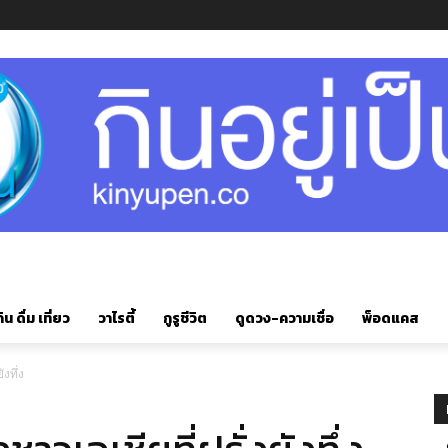
ิน ดื่ม เที่ยว
วาไรตี้
กูรูชีวิต
ดูดวง-ความเชื่อ
พ็อดแคส
งทึ่ง