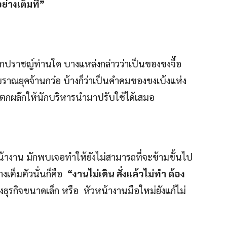
างเต็มที่”
จากปราชญ์ท่านใด บางแหล่งกล่าวว่าเป็นของขงจื๊อ
บราณยุคจ้านกว๋อ บ้างก็ว่าเป็นคำคมของขงเบ้งแห่ง
็ยังตกผลึกให้นักบริหารนำมาปรับใช้ได้เสมอ
หน้างาน มักพบเจอทำให้ยังไม่สามารถที่จะข้ามขั้นไป
างเต็มตัวนั่นก็คือ
“งานไม่เดิน สั่งแล้วไม่ทำ ต้อง
องธุรกิจขนาดเล็ก หรือ หัวหน้างานมือใหม่ยังแก้ไม่