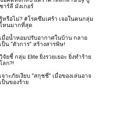
ชาร์ลี มังเกอร์
รู้หรือไม่? #โรคซึมเศร้า เจอในคนกลุ่ม
ไหนมากที่สุด
เมื่อน้ำหอมปรับอากาศในบ้าน กลาย
เป็น “ตัวการ” สร้างสารพิษ!
วิจัยชี้ กลุ่ม Elite ยิ่งรวยเยอะ ยิ่งทำร้าย
โลก?!
เจาะภัยเงียบ “สกุชชี่” เมื่อของเล่นอาจ
เป็นของร้าย