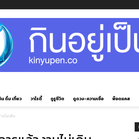
ิน ดื่ม เที่ยว
วาไรตี้
กูรูชีวิต
ดูดวง-ความเชื่อ
พ็อดแคส
งานไม่เดิน