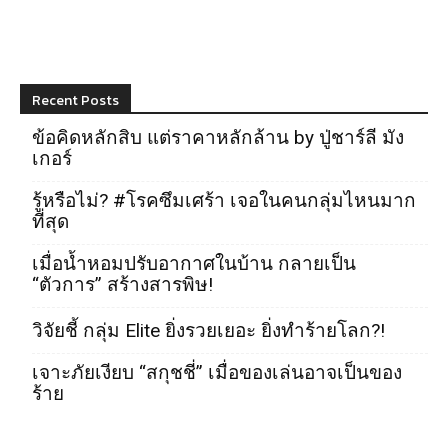
Recent Posts
ข้อคิดหลักสิบ แต่ราคาหลักล้าน by ปู่ชาร์ลี มัง
เกอร์
รู้หรือไม่? #โรคซึมเศร้า เจอในคนกลุ่มไหนมาก
ที่สุด
เมื่อน้ำหอมปรับอากาศในบ้าน กลายเป็น
“ตัวการ” สร้างสารพิษ!
วิจัยชี้ กลุ่ม Elite ยิ่งรวยเยอะ ยิ่งทำร้ายโลก?!
เจาะภัยเงียบ “สกุชชี่” เมื่อของเล่นอาจเป็นของ
ร้าย