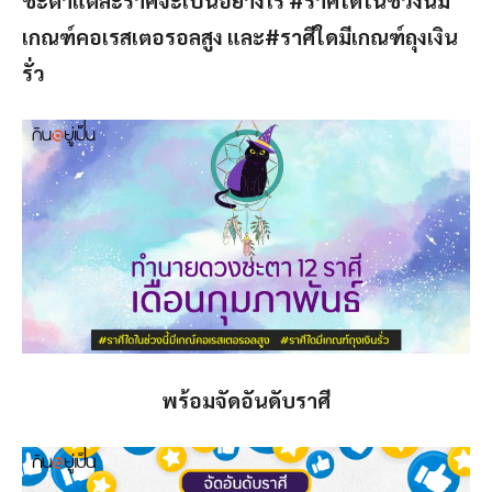
เกณฑ์คอเรสเตอรอลสูง และ#ราศีใดมีเกณฑ์ถุงเงิน
รั่ว
พร้อมจัดอันดับราศี