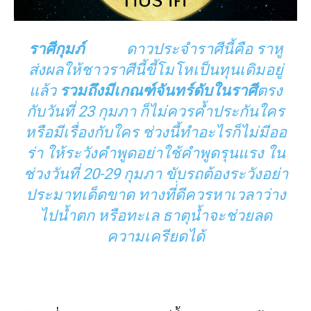
ราศีกุมภ์
ดาวประจำราศีนี้คือ ราหู
ส่งผลให้ชาวราศีนี้ขี้โมโหเป็นทุนเดิมอยู่
แล้ว
รวมถึงมีเกณฑ์จันทร์ดับในราศี
ตรง
กับวันที่ 23 กุมภา ก็ไม่ควรค้ำประกันใคร
หรือมีเรื่องกับใคร ช่วงนี้ทำอะไรก็ไม่มีออ
ร่า ให้ระวังคำพูดอย่าใช้คำพูดรุนแรง ใน
ช่วงวันที่ 20-29 กุมภา ขับรถต้องระวังอย่า
ประมาทเด็ดขาด ทางที่่ดีควรหาเวลาว่าง
ไปน้ำตก หรือทะเล ธาตุน้ำจะช่วยลด
ความเครียดได้