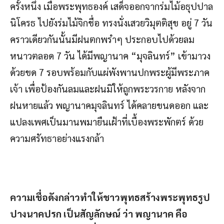
ครั้งหนึ่ง เมื่อพระพุทธองค์ เสด็จออกจากร่มไม้อธุปปาล
นิโครธ ไปยังร่มไม้จิกชื่อ ทรงนั่งเสวยวิมุตติสุข อยู่ 7 วัน
คราวเดียวกันนั้นมีฝนตกพรำๆ ประกอบไปด้วยลม
หนาวตลอด 7 วัน ได้มีพญานาค “มุจลินทร์” เข้ามาวง
ด้วยขด 7 รอบพร้อมกับแผ่พังพานปกพระผู้มีพระภาค
เจ้า เพื่อป้องกันลมและฝนมิให้ถูกพระวรกาย หลังจาก
ฝนหายแล้ว พญานาคมุจลินทร์ ได้คลายขนดออก และ
แปลงเพศเป็นมานพมายืนเฝ้าที่เบื้องพระพักตร์ ด้วย
ความศรัทธาอย่างแรงกล้า
ความเชื่อดังกล่าวทำให้ชาวพุทธสร้างพระพุทธรูป
ปางนาคปรก เป็นสัญลักษณ์ ว่า พญานาค คือ