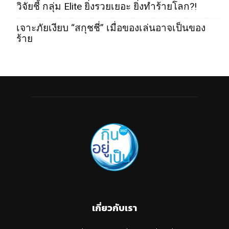
วิจัยชี้ กลุ่ม Elite ยิ่งรวยเยอะ ยิ่งทำร้ายโลก?!
เจาะภัยเงียบ “สกุชชี่” เมื่อของเล่นอาจเป็นของ
ร้าย
เกี่ยวกับเรา