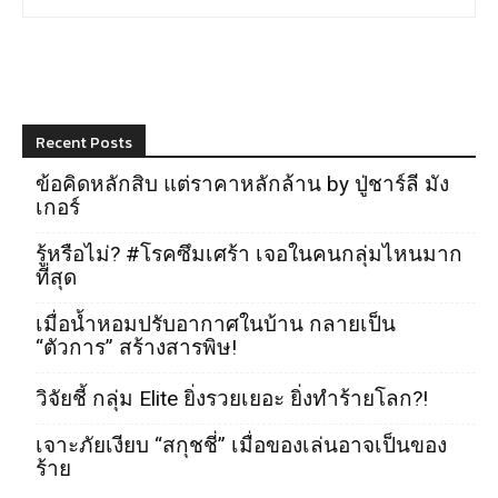
Recent Posts
ข้อคิดหลักสิบ แต่ราคาหลักล้าน by ปู่ชาร์ลี มัง
เกอร์
รู้หรือไม่? #โรคซึมเศร้า เจอในคนกลุ่มไหนมาก
ที่สุด
เมื่อน้ำหอมปรับอากาศในบ้าน กลายเป็น
“ตัวการ” สร้างสารพิษ!
วิจัยชี้ กลุ่ม Elite ยิ่งรวยเยอะ ยิ่งทำร้ายโลก?!
เจาะภัยเงียบ “สกุชชี่” เมื่อของเล่นอาจเป็นของ
ร้าย