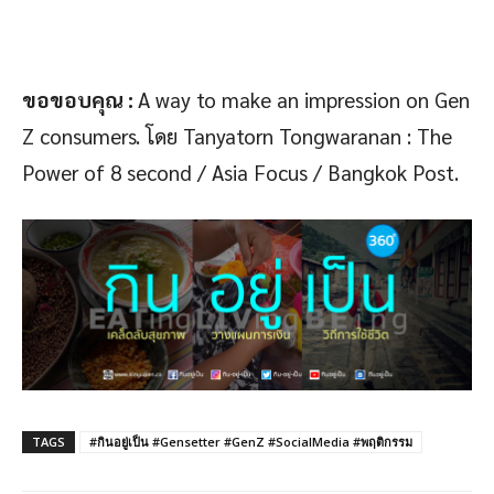
ขอขอบคุณ
:
A way to make an impression on Gen
Z consumers. โดย Tanyatorn Tongwaranan : The
Power of 8 second / Asia Focus / Bangkok Post.
TAGS
#กินอยู่เป็น #Gensetter #GenZ #SocialMedia #พฤติกรรม