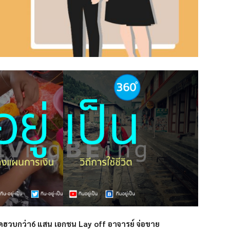
าลดฮวบกว่า6 แสน เอกชน Lay off อาจารย์ จ่อขาย