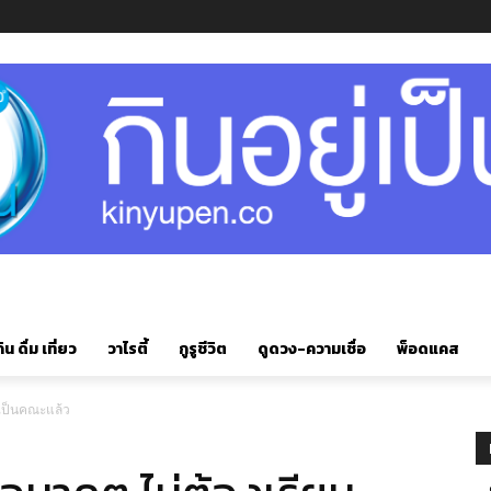
ิน ดื่ม เที่ยว
วาไรตี้
กูรูชีวิต
ดูดวง-ความเชื่อ
พ็อดแคส
นเป็นคณะแล้ว