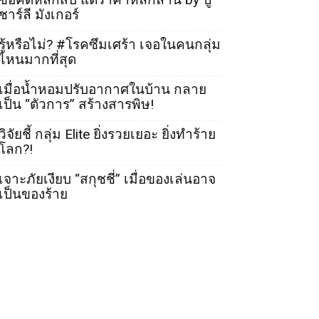
ชาร์ลี มังเกอร์
รู้หรือไม่? #โรคซึมเศร้า เจอในคนกลุ่ม
ไหนมากที่สุด
เมื่อน้ำหอมปรับอากาศในบ้าน กลาย
เป็น “ตัวการ” สร้างสารพิษ!
วิจัยชี้ กลุ่ม Elite ยิ่งรวยเยอะ ยิ่งทำร้าย
โลก?!
เจาะภัยเงียบ “สกุชชี่” เมื่อของเล่นอาจ
เป็นของร้าย