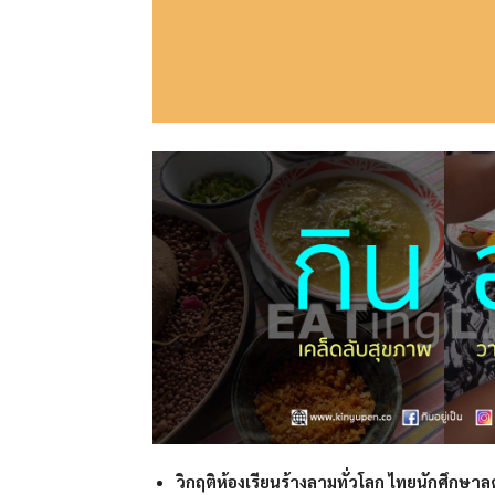
วิกฤติห้องเรียนร้างลามทั่วโลก ไทยนักศึกษ