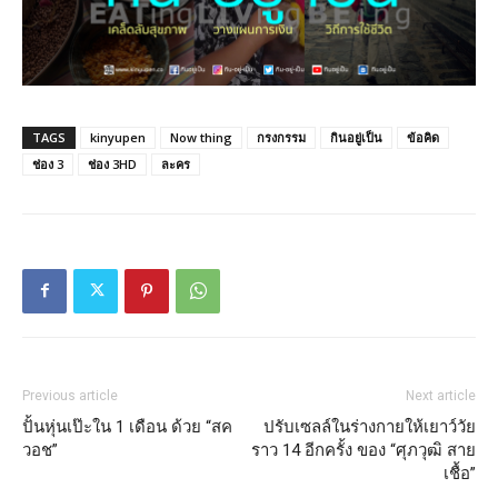
TAGS
kinyupen
Now thing
กรงกรรม
กินอยู่เป็น
ข้อคิด
ช่อง 3
ช่อง 3HD
ละคร
Previous article
Next article
ปั้นหุ่นเป๊ะใน 1 เดือน ด้วย “สค
ปรับเซลล์ในร่างกายให้เยาว์วัย
วอช”
ราว 14 อีกครั้ง ของ “ศุภวุฒิ สาย
เชื้อ”