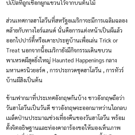
ปเปิ้ลที่ถูกเชือกผูกแขวนไว้จากบนต้นไม้
ส่วนเทศกาลฮาโลวีนที่สหรัฐอเมริกาจะมีการเฉลิมฉลอง
คล้ายกับทางไอร์แลนด์ นั่นคือการแต่งหน้าเป็นผีแล้ว
ออกไปปาร์ตี้หรือเคาะประตูบ้านเพื่อเล่น Trick or
Treat นอกจากนี้อเมริกายังมีกิจกรรมเดินขบวน
พาเหรดผีสุดยิ่งใหญ่ Haunted Happenings กลาง
มหานครนิวยอร์ค , การประกวดชุดฮาโลวีน , การทัวร์
บ้านผีสิงเป็นต้น
ข้ามฟากมาที่ประเทศอังกฤษกันบ้าง ชาวอังกฤษถือว่า
วันฮาโลวีนเป็นวันดี ชาวอังกฤษจะออกมาหว่านไถกลบ
เมล็ดป่านประมาณช่วงเที่ยงคืนของวันฮาโลวีน พร้อม
ตั้งจิตอธิษฐานและท่องคาถาร้องขอให้มองเห็นภาพ