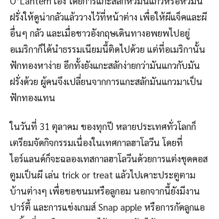
O’Lantern เอง โดยการแกะสลักหัวมันแกวหรือหัวมัน
ฝรั่งให้ดูน่ากลัวแล้ววางไว้ที่หน้าต่าง เพื่อให้ผีแจ็คและผี
อื่นๆ กลัว และเมื่อชาวอังกฤษเดินทางอพยพไปอยู่
อเมริกาก็ได้นำธรรมเนียมนี้ติดไปด้วย แต่ที่อเมริกานั้น
ฟักทองหาง่าย อีกทั้งยังแกะสลักง่ายกว่ามันแกวกับมัน
ฝรั่งด้วย ผู้คนจึงเปลี่ยนจากการแกะสลักมันแกวมาเป็น
ฟักทองแทน
ในวันที่ 31 ตุลาคม ของทุกปี หลายประเทศทั่วโลกก็
เตรียมจัดกิจกรรมเนื่องในเทศกาลฮาโลวีน โดยที่
ไอร์แลนด์ก็จะฉลองเทสกาลฮาโลวีนด้วยการแต่งชุดคอส
ตูมเป็นผี เล่น trick or treat แล้วไปเคาะประตูตาม
บ้านต่างๆ เพื่อขอขนมหรือลูกอม นอกจากนี้ยังมีงาน
ปาร์ตี้ และการแข่งเกมส์ Snap apple หรือการกัดลูกแอ