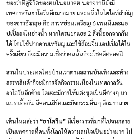
ของว่าที่คู่ชีวิตของตนในอนาคต นอกจากนี้ยังมี
เทศกาลวันฮาโลวีนอีกมากมาย และหนึ่งในไฮไลท์สำคัญ
ของชาวอังกฤษ คือ การหย่อนเหรียญ 6 เพนนีและแอ
ปเปิ้ลลงในอ่างน้ำ หากใครแยกแยะ 2 สิ่งนี้ออกจากกัน
ได้ โดยใช้ปากคาบเหรียญและใช้ส้อมจิ้มแอปเปิ้ลได้ใน
ครั้งเดียว ก็จะมีความเชื่อว่าคนนั้นก็จะโชคดีตลอดปี
ส่วนในประเทศไทยบ้านเราตามสถานบันเทิงและห้าง
สรรพสินค้าก็จะมีการจัดกิจกรรมเนื่องในเทศกาลวัน
ฮาโลวีนอีกด้วย โดยจะมีการให้แต่งชุดเป็นผีต่างๆ มา
แบทเทิ้ลกัน มีคอนเสิร์ตและกิจกรรมอื่นๆ อีกมากมาย
เห็นไหมล่ะว่า
“ฮาโลวีน”
มีเรื่องราวที่มาที่ไปจนกลาย
เป็นเทศกาลที่คนทั้งโลกให้ความสนใจเป็นอย่างมาก ไม่