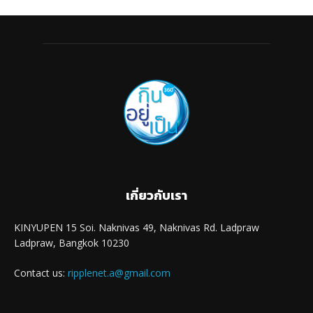
เกี่ยวกับเรา
KINYUPEN 15 Soi. Naknivas 49, Naknivas Rd. Ladpraw
Ladpraw, Bangkok 10230
Contact us:
ripplenet.a@gmail.com