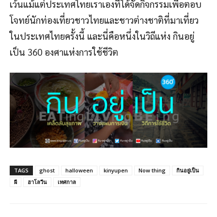
เว้นแม้แต่ประเทศไทยเราเองที่ได้จัดกิจกรรมเพื่อตอบ
โจทย์นักท่องเที่ยวชาวไทยและชาวต่างชาติที่มาเที่ยว
ในประเทศไทยครั้งนี้ และนี่คือหนึ่งในวิถีแห่ง กินอยู่
เป็น 360 องศาแห่งการใช้ชีวิต
TAGS
ghost
halloween
kinyupen
Now thing
กินอยู่เป็น
ผี
ฮาโลวีน
เทศกาล