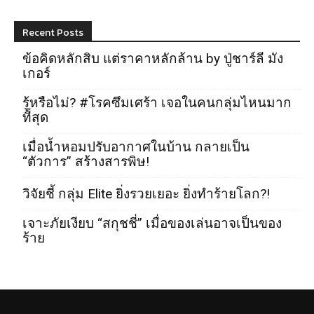
Recent Posts
ข้อคิดหลักสิบ แต่ราคาหลักล้าน by ปู่ชาร์ลี มัง
เกอร์
รู้หรือไม่? #โรคซึมเศร้า เจอในคนกลุ่มไหนมาก
ที่สุด
เมื่อน้ำหอมปรับอากาศในบ้าน กลายเป็น
“ตัวการ” สร้างสารพิษ!
วิจัยชี้ กลุ่ม Elite ยิ่งรวยเยอะ ยิ่งทำร้ายโลก?!
เจาะภัยเงียบ “สกุชชี่” เมื่อของเล่นอาจเป็นของ
ร้าย