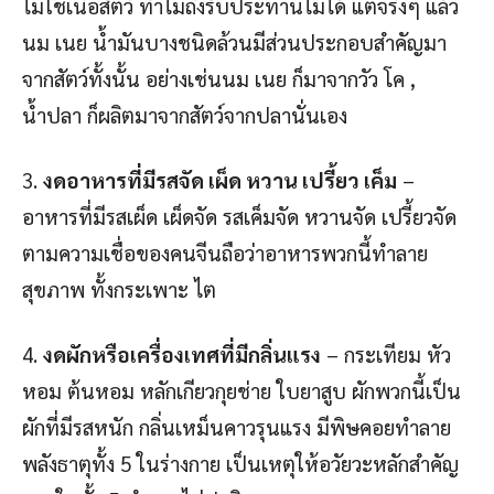
ไม่ใช่เนื้อสัตว์ ทำไมถึงรับประทานไม่ได้ แต่จริงๆ แล้ว
นม เนย น้ำมันบางชนิดล้วนมีส่วนประกอบสำคัญมา
จากสัตว์ทั้งนั้น อย่างเช่นนม เนย ก็มาจากวัว โค ,
น้ำปลา ก็ผลิตมาจากสัตว์จากปลานั่นเอง
3.
งดอาหารที่มีรสจัด เผ็ด หวาน เปรี้ยว เค็ม
–
อาหารที่มีรสเผ็ด เผ็ดจัด รสเค็มจัด หวานจัด เปรี้ยวจัด
ตามความเชื่อของคนจีนถือว่าอาหารพวกนี้ทำลาย
สุขภาพ ทั้งกระเพาะ ไต
4.
งดผักหรือเครื่องเทศที่มีกลิ่นแรง
– กระเทียม หัว
หอม ต้นหอม หลักเกียวกุยช่าย ใบยาสูบ ผักพวกนี้เป็น
ผักที่มีรสหนัก กลิ่นเหม็นคาวรุนแรง มีพิษคอยทำลาย
พลังธาตุทั้ง 5 ในร่างกาย เป็นเหตุให้อวัยวะหลักสำคัญ