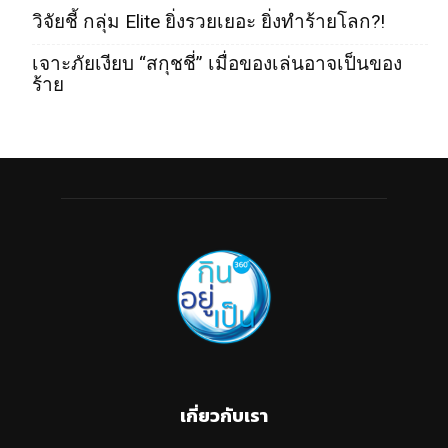
วิจัยชี้ กลุ่ม Elite ยิ่งรวยเยอะ ยิ่งทำร้ายโลก?!
เจาะภัยเงียบ “สกุชชี่” เมื่อของเล่นอาจเป็นของ
ร้าย
เกี่ยวกับเรา