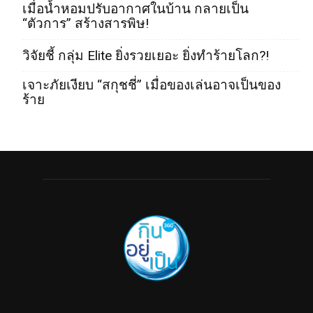
เมื่อน้ำหอมปรับอากาศในบ้าน กลายเป็น
“ตัวการ” สร้างสารพิษ!
วิจัยชี้ กลุ่ม Elite ยิ่งรวยเยอะ ยิ่งทำร้ายโลก?!
เจาะภัยเงียบ “สกุชชี่” เมื่อของเล่นอาจเป็นของ
ร้าย