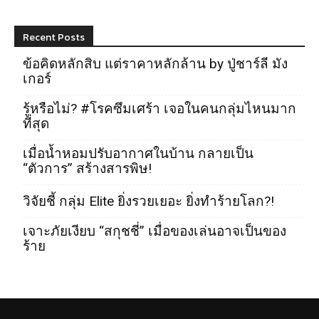
Recent Posts
ข้อคิดหลักสิบ แต่ราคาหลักล้าน by ปู่ชาร์ลี มัง
เกอร์
รู้หรือไม่? #โรคซึมเศร้า เจอในคนกลุ่มไหนมาก
ที่สุด
เมื่อน้ำหอมปรับอากาศในบ้าน กลายเป็น
“ตัวการ” สร้างสารพิษ!
วิจัยชี้ กลุ่ม Elite ยิ่งรวยเยอะ ยิ่งทำร้ายโลก?!
เจาะภัยเงียบ “สกุชชี่” เมื่อของเล่นอาจเป็นของ
ร้าย