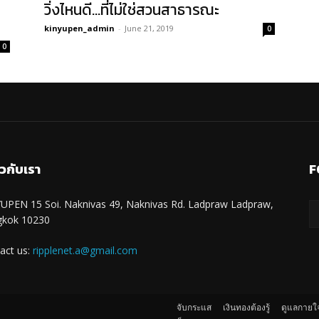
วิ่งไหนดี…ที่ไม่ใช่สวนสาธารณะ
kinyupen_admin
-
June 21, 2019
0
0
ยวกับเรา
F
UPEN 15 Soi. Naknivas 49, Naknivas Rd. Ladpraw Ladpraw,
gkok 10230
act us:
ripplenet.a@gmail.com
จับกระแส
เงินทองต้องรู้
ดูแลกายใ