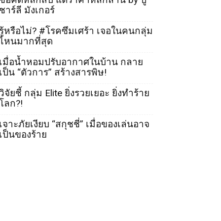
ชาร์ลี มังเกอร์
รู้หรือไม่? #โรคซึมเศร้า เจอในคนกลุ่ม
ไหนมากที่สุด
เมื่อน้ำหอมปรับอากาศในบ้าน กลาย
เป็น “ตัวการ” สร้างสารพิษ!
วิจัยชี้ กลุ่ม Elite ยิ่งรวยเยอะ ยิ่งทำร้าย
โลก?!
เจาะภัยเงียบ “สกุชชี่” เมื่อของเล่นอาจ
เป็นของร้าย