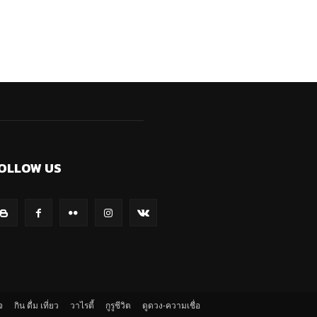
OLLOW US
จ
กิน ดื่ม เที่ยว
วาไรตี้
กูรูชีวิต
ดูดวง-ความเชื่อ