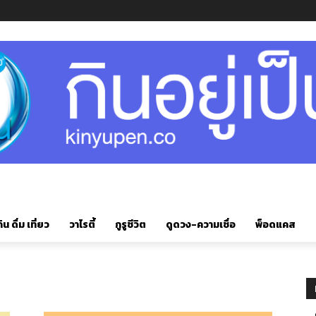
ิน ดื่ม เที่ยว
วาไรตี้
กูรูชีวิต
ดูดวง-ความเชื่อ
พ็อดแคส