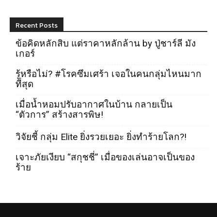
Recent Posts
ข้อคิดหลักสิบ แต่ราคาหลักล้าน by ปู่ชาร์ลี มัง
เกอร์
รู้หรือไม่? #โรคซึมเศร้า เจอในคนกลุ่มไหนมาก
ที่สุด
เมื่อน้ำหอมปรับอากาศในบ้าน กลายเป็น
“ตัวการ” สร้างสารพิษ!
วิจัยชี้ กลุ่ม Elite ยิ่งรวยเยอะ ยิ่งทำร้ายโลก?!
เจาะภัยเงียบ “สกุชชี่” เมื่อของเล่นอาจเป็นของ
ร้าย