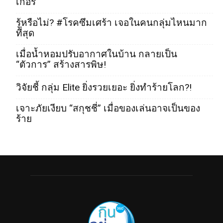
เกอร์
รู้หรือไม่? #โรคซึมเศร้า เจอในคนกลุ่มไหนมาก
ที่สุด
เมื่อน้ำหอมปรับอากาศในบ้าน กลายเป็น
“ตัวการ” สร้างสารพิษ!
วิจัยชี้ กลุ่ม Elite ยิ่งรวยเยอะ ยิ่งทำร้ายโลก?!
เจาะภัยเงียบ “สกุชชี่” เมื่อของเล่นอาจเป็นของ
ร้าย