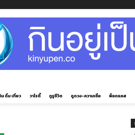
ิน ดื่ม เที่ยว
วาไรตี้
กูรูชีวิต
ดูดวง-ความเชื่อ
พ็อดแคส