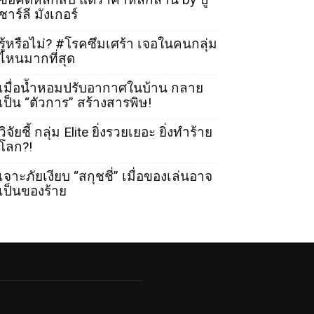
ชาร์ลี มังเกอร์
รู้หรือไม่? #โรคซึมเศร้า เจอในคนกลุ่ม
ไหนมากที่สุด
เมื่อน้ำหอมปรับอากาศในบ้าน กลาย
เป็น “ตัวการ” สร้างสารพิษ!
วิจัยชี้ กลุ่ม Elite ยิ่งรวยเยอะ ยิ่งทำร้าย
โลก?!
เจาะภัยเงียบ “สกุชชี่” เมื่อของเล่นอาจ
เป็นของร้าย