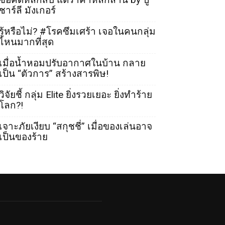
ชาร์ลี มังเกอร์
รู้หรือไม่? #โรคซึมเศร้า เจอในคนกลุ่ม
ไหนมากที่สุด
เมื่อน้ำหอมปรับอากาศในบ้าน กลาย
เป็น “ตัวการ” สร้างสารพิษ!
วิจัยชี้ กลุ่ม Elite ยิ่งรวยเยอะ ยิ่งทำร้าย
โลก?!
เจาะภัยเงียบ “สกุชชี่” เมื่อของเล่นอาจ
เป็นของร้าย