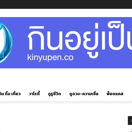
ิน ดื่ม เที่ยว
วาไรตี้
กูรูชีวิต
ดูดวง-ความเชื่อ
พ็อดแคส