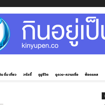
ิน ดื่ม เที่ยว
วาไรตี้
กูรูชีวิต
ดูดวง-ความเชื่อ
พ็อดแคส