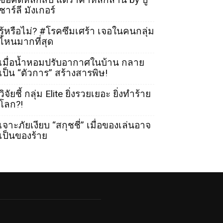
ชาร์ลี มังเกอร์
รู้หรือไม่? #โรคซึมเศร้า เจอในคนกลุ่ม
ไหนมากที่สุด
เมื่อน้ำหอมปรับอากาศในบ้าน กลาย
เป็น “ตัวการ” สร้างสารพิษ!
วิจัยชี้ กลุ่ม Elite ยิ่งรวยเยอะ ยิ่งทำร้าย
โลก?!
เจาะภัยเงียบ “สกุชชี่” เมื่อของเล่นอาจ
เป็นของร้าย