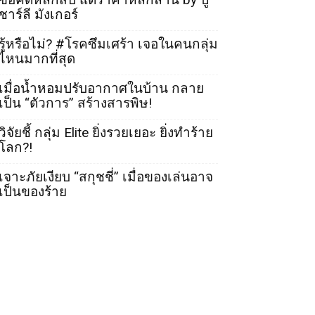
ชาร์ลี มังเกอร์
รู้หรือไม่? #โรคซึมเศร้า เจอในคนกลุ่ม
ไหนมากที่สุด
เมื่อน้ำหอมปรับอากาศในบ้าน กลาย
เป็น “ตัวการ” สร้างสารพิษ!
วิจัยชี้ กลุ่ม Elite ยิ่งรวยเยอะ ยิ่งทำร้าย
โลก?!
เจาะภัยเงียบ “สกุชชี่” เมื่อของเล่นอาจ
เป็นของร้าย