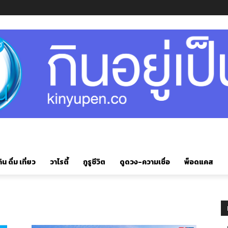
ิน ดื่ม เที่ยว
วาไรตี้
กูรูชีวิต
ดูดวง-ความเชื่อ
พ็อดแคส