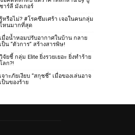
ชาร์ลี มังเกอร์
รู้หรือไม่? #โรคซึมเศร้า เจอในคนกลุ่ม
ไหนมากที่สุด
เมื่อน้ำหอมปรับอากาศในบ้าน กลาย
เป็น “ตัวการ” สร้างสารพิษ!
วิจัยชี้ กลุ่ม Elite ยิ่งรวยเยอะ ยิ่งทำร้าย
โลก?!
เจาะภัยเงียบ “สกุชชี่” เมื่อของเล่นอาจ
เป็นของร้าย