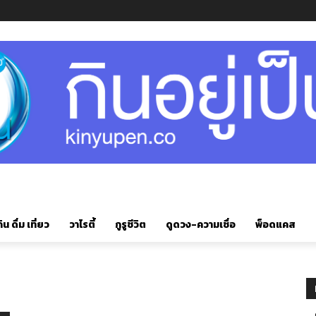
ิน ดื่ม เที่ยว
วาไรตี้
กูรูชีวิต
ดูดวง-ความเชื่อ
พ็อดแคส